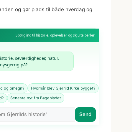
nanden og gør plads til både hverdag og
Spørg ind til historie, oplevelser og skjulte perler
istorie, seværdigheder, natur, 
 nysgerrig på?
ild og omegn?
Hvornår blev Gjerrild Kirke bygget?
ld?
Seneste nyt fra Bøgebladet
Send