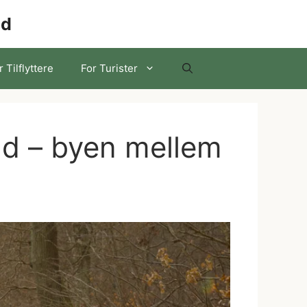
nd
r Tilflyttere
For Turister
ild – byen mellem