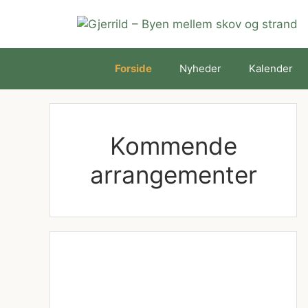
Hop
til
indhold
Forside
Nyheder
Kalender
Kommende
arrangementer