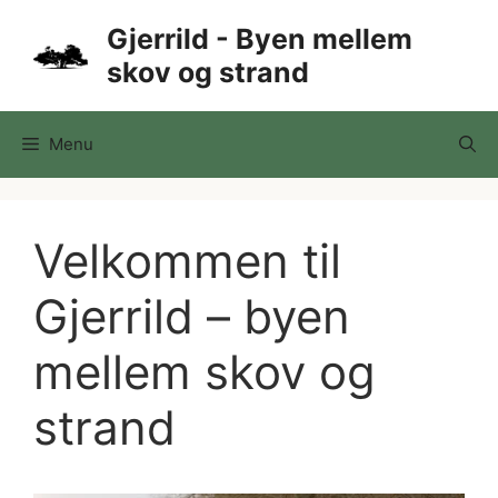
Hop
Gjerrild - Byen mellem
til
skov og strand
indhold
Menu
Velkommen til
Gjerrild – byen
mellem skov og
strand