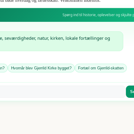
s til både hverdag og fællesskab. Velkommen indenfor.
Spørg ind til historie, oplevelser og skjulte 
ie, seværdigheder, natur, kirken, lokale fortællinger og 
gn?
Hvornår blev Gjerrild Kirke bygget?
Fortæl om Gjerrild-skatten
S