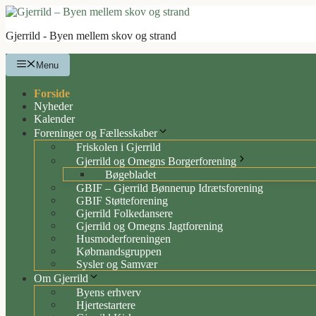
Hop
til
Gjerrild - Byen mellem skov og strand
indhold
Menu
Forside
Nyheder
Kalender
Foreninger og Fællesskaber
Friskolen i Gjerrild
Gjerrild og Omegns Borgerforening
Bøgebladet
GBIF – Gjerrild Bønnerup Idrætsforening
GBIF Støtteforening
Gjerrild Folkedansere
Gjerrild og Omegns Jagtforening
Husmoderforeningen
Købmandsgruppen
Sysler og Samvær
Om Gjerrild
Byens erhverv
Hjertestartere