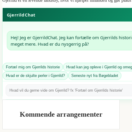
Gjerrild er en levende landsby, hvor vi hjælper hinanden og gør plad
GjerrildChat
Hej! Jeg er GjerrildChat. Jeg kan fortælle om Gjerrilds histor
meget mere. Hvad er du nysgerrig på?
Fortæl mig om Gjerrilds historie
Hvad kan jeg opleve i Gjerrild og ome
Hvad er de skjulte perler i Gjerrild?
Seneste nyt fra Bøgebladet
Kommende arrangementer