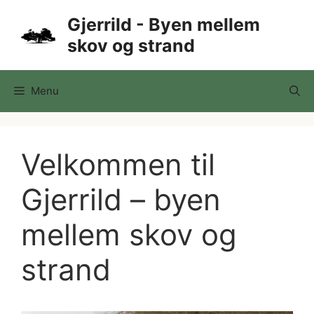
Hop
Gjerrild - Byen mellem
til
skov og strand
indhold
Menu
Velkommen til
Gjerrild – byen
mellem skov og
strand