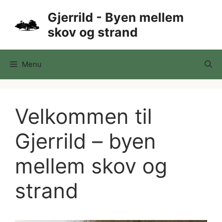
Hop
Gjerrild - Byen mellem
til
skov og strand
indhold
Menu
Velkommen til
Gjerrild – byen
mellem skov og
strand