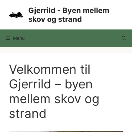
Hop
Gjerrild - Byen mellem
til
skov og strand
indhold
Menu
Velkommen til
Gjerrild – byen
mellem skov og
strand