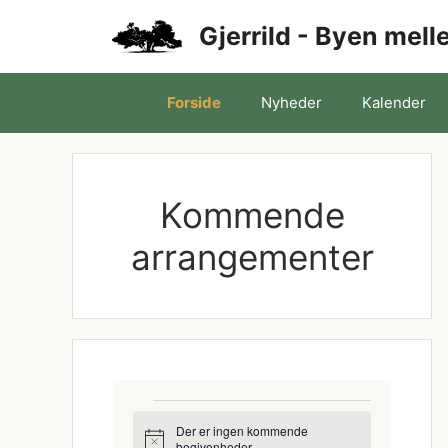
Hop
Gjerrild - Byen mel
til
indhold
Forside
Nyheder
Kalender
Kommende
arrangementer