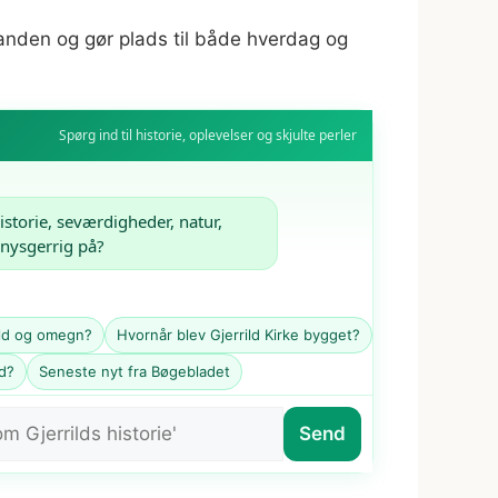
nanden og gør plads til både hverdag og
Spørg ind til historie, oplevelser og skjulte perler
istorie, seværdigheder, natur, 
 nysgerrig på?
ild og omegn?
Hvornår blev Gjerrild Kirke bygget?
ld?
Seneste nyt fra Bøgebladet
Send