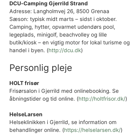
DCU‑Camping Gjerrild Strand
Adresse: Langholmvej 26, 8500 Grenaa
Sæson: typisk midt marts – sidst i oktober.
Camping, hytter, opvarmet udendørs pool,
legeplads, minigolf, beachvolley og lille
butik/kiosk – en vigtig motor for lokal turisme og
handel i byen. (
http://dcu.dk
)
Personlig pleje
HOLT frisør
Frisørsalon i Gjerrild med onlinebooking. Se
åbningstider og tid online. (
http://holtfrisor.dk/
)
HelseLarsen
Helseklinikken i Gjerrild, se information om
behandlinger online. (
https://helselarsen.dk/
)