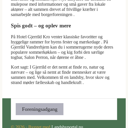
mulepose med informationer og små gaver fra lokale
aktører – alt sammen drevet af frivillige kræfter i
samarbejde med borgerforeningen .
Spis godt – og oplev mere
På Hotel Gjerrild Kro venter klassiske favoritter og
hyggelige rammer for byens fester og mærkedage . På
Gjerrild Vandrerhjem kan du i sommerugerne nyde deres
populære sommerkøkken – og kig forbi den særlige
togbar, Salon Perron, når dørene er åbne .
Kort sagt: I Gjerrild er det nemt at finde ro, natur og
nærvær – og lige så nemt at finde mennesker at være
sammen med. Velkommen til en landsby, hvor skov og
strand møder fællesskab og handlekraft .
Foreningsadgang
© 2026 · Bygget med
Landsbyportal.nu