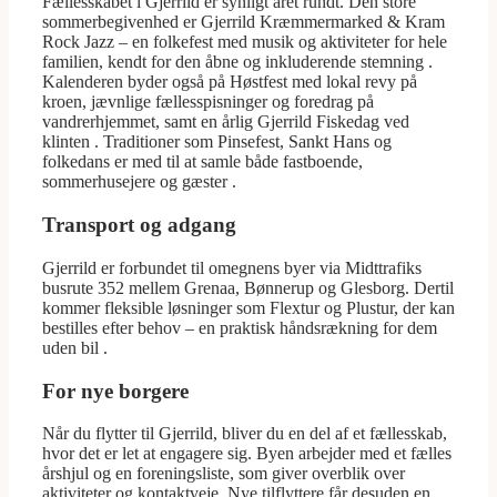
Fællesskabet i Gjerrild er synligt året rundt. Den store
sommerbegivenhed er Gjerrild Kræmmermarked & Kram
Rock Jazz – en folkefest med musik og aktiviteter for hele
familien, kendt for den åbne og inkluderende stemning .
Kalenderen byder også på Høstfest med lokal revy på
kroen, jævnlige fællesspisninger og foredrag på
vandrerhjemmet, samt en årlig Gjerrild Fiskedag ved
klinten . Traditioner som Pinsefest, Sankt Hans og
folkedans er med til at samle både fastboende,
sommerhusejere og gæster .
Transport og adgang
Gjerrild er forbundet til omegnens byer via Midttrafiks
busrute 352 mellem Grenaa, Bønnerup og Glesborg. Dertil
kommer fleksible løsninger som Flextur og Plustur, der kan
bestilles efter behov – en praktisk håndsrækning for dem
uden bil .
For nye borgere
Når du flytter til Gjerrild, bliver du en del af et fællesskab,
hvor det er let at engagere sig. Byen arbejder med et fælles
årshjul og en foreningsliste, som giver overblik over
aktiviteter og kontaktveje. Nye tilflyttere får desuden en