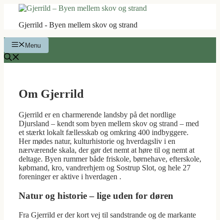
Hop
til
Gjerrild - Byen mellem skov og strand
indhold
Menu
Om Gjerrild
Gjerrild er en charmerende landsby på det nordlige
Djursland – kendt som byen mellem skov og strand – med
et stærkt lokalt fællesskab og omkring 400 indbyggere.
Her mødes natur, kulturhistorie og hverdagsliv i en
nærværende skala, der gør det nemt at høre til og nemt at
deltage. Byen rummer både friskole, børnehave, efterskole,
købmand, kro, vandrerhjem og Sostrup Slot, og hele 27
foreninger er aktive i hverdagen .
Natur og historie – lige uden for døren
Fra Gjerrild er der kort vej til sandstrande og de markante