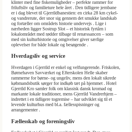
klinter med fine fiskemuligheder – perfekte rammer for
friluftsliv og familieture hele året . Den tidligere jernbane
er i dag blevet til Gjerrildbanestien: en cirka 28 km cykel-
og vandrerute, der snor sig gennem det smukke landskab
og fortæller om områdets historie undervejs . Lige i
nærheden ligger Sostrup Slot – et historisk fyrtårn i
lokalområdet med rødder tilbage til renæssancen – som
med sin kulturhistorie og omgivelser giver særlige
oplevelser for både lokale og besøgende .
Hverdagsliv og service
Hverdagen i Gjerrild er enkel og velfungerende. Friskolen,
Børnehaven Savværket og Efterskolen Helle skaber
rammerne for børne- og ungeliv, mens den lokalt sikrede
købmandsbutik sørger for indkøb tæt på hjemmet . Hotel
Gjerrild Kro samler folk om klassisk dansk kromad og
markante lokale traditioner, mens Gjerrild Vandrerhjem –
indrettet i en tidligere togremise – har udviklet sig til et
levende kulturhus med bl.a. fællesspisninger og
arrangementer .
Fællesskab og foreningsliv