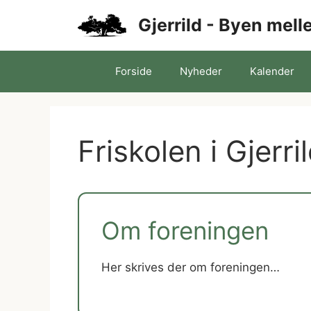
Hop
Gjerrild - Byen mel
til
indhold
Forside
Nyheder
Kalender
Friskolen i Gjerri
Om foreningen
Her skrives der om foreningen…