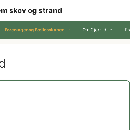
lem skov og strand
Foreninger og Fællesskaber
Om Gjerrild
Fo
ld