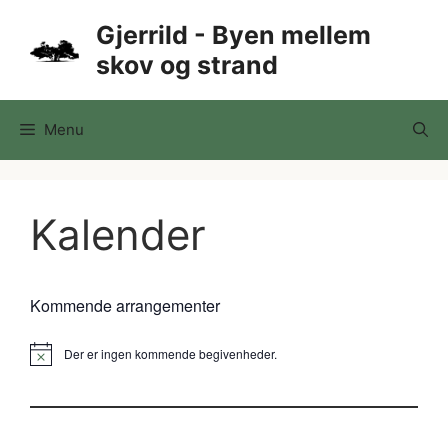
Hop
Gjerrild - Byen mellem
til
skov og strand
indhold
Menu
Kalender
Kommende arrangementer
Der er ingen kommende begivenheder.
N
o
t
i
c
e