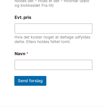
holdes det – Hvad er det – Hvornår (dato
og klokkeslæt Fra-til)
N
Evt. pris
a
v
n
N
Hvis det koster noget at deltage udfyldes
a
dette. Ellers holdes feltet tomt.
v
n
Navn
*
E
v
t
.
Send forslag